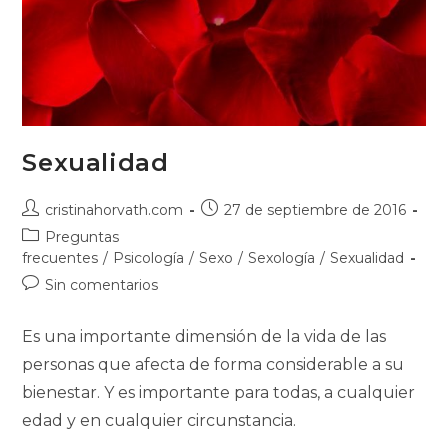
Sexualidad
Autor
Publicación
cristinahorvath.com
27 de septiembre de 2016
de
de
Categoría
Preguntas
la
la
de
frecuentes
/
Psicología
/
Sexo
/
Sexología
/
Sexualidad
entrada:
entrada:
la
Comentarios
Sin comentarios
entrada:
de
la
Es una importante dimensión de la vida de las
entrada:
personas que afecta de forma considerable a su
bienestar. Y es importante para todas, a cualquier
edad y en cualquier circunstancia.