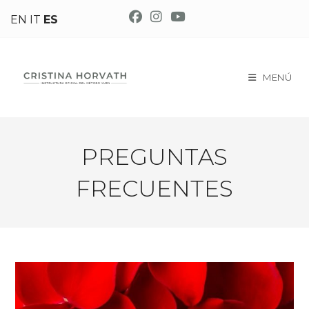
Ir
EN
IT
ES
al
contenido
MENÚ
PREGUNTAS
FRECUENTES