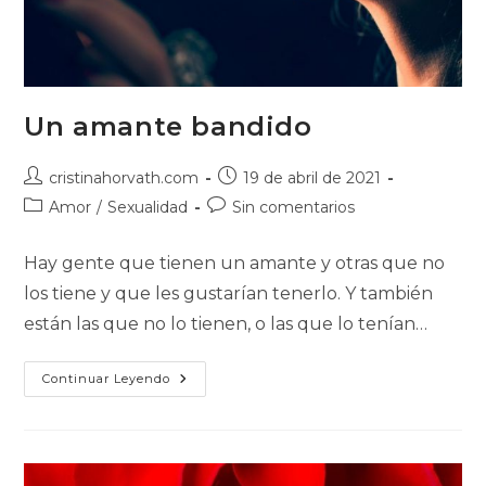
Un amante bandido
Autor
Publicación
cristinahorvath.com
19 de abril de 2021
de
de
Categoría
Comentarios
Amor
/
Sexualidad
Sin comentarios
la
la
de
de
entrada:
entrada:
la
la
Hay gente que tienen un amante y otras que no
entrada:
entrada:
los tiene y que les gustarían tenerlo. Y también
están las que no lo tienen, o las que lo tenían…
Un
Continuar Leyendo
Amante
Bandido