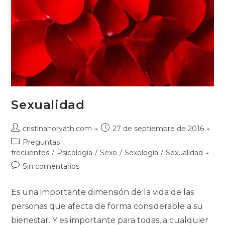
Sexualidad
Autor
Publicación
cristinahorvath.com
27 de septiembre de 2016
de
de
Categoría
Preguntas
la
la
de
frecuentes
/
Psicología
/
Sexo
/
Sexología
/
Sexualidad
entrada:
entrada:
la
Comentarios
Sin comentarios
entrada:
de
la
Es una importante dimensión de la vida de las
entrada:
personas que afecta de forma considerable a su
bienestar. Y es importante para todas, a cualquier