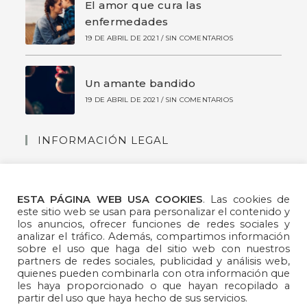
El amor que cura las
enfermedades
19 DE ABRIL DE 2021
/
SIN COMENTARIOS
Un amante bandido
19 DE ABRIL DE 2021
/
SIN COMENTARIOS
INFORMACIÓN LEGAL
|
Condiciones de uso
|
Condiciones generales de
contratación
|
Política de Privacidad redes
ESTA PÁGINA WEB USA COOKIES
. Las cookies de
sociales
|
Contacto
este sitio web se usan para personalizar el contenido y
los anuncios, ofrecer funciones de redes sociales y
SÍGUEME
analizar el tráfico. Además, compartimos información
sobre el uso que haga del sitio web con nuestros
partners de redes sociales, publicidad y análisis web,
quienes pueden combinarla con otra información que
les haya proporcionado o que hayan recopilado a
partir del uso que haya hecho de sus servicios.
Se
Se
Se