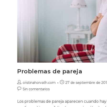
Problemas de pareja
Autor
Publicación
cristinahorvath.com
27 de septiembre de 20
de
de
Comentarios
Sin comentarios
la
la
de
entrada:
entrada:
la
Los problemas de pareja aparecen cuando hay 
entrada: