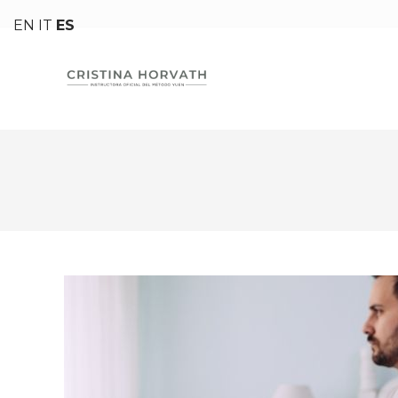
Ir
EN
IT
ES
al
contenido