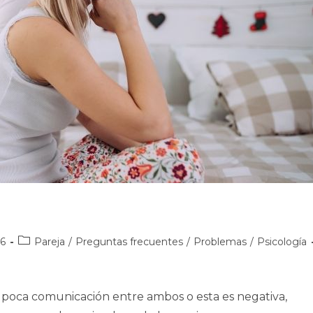
Categoría
16
Pareja
/
Preguntas frecuentes
/
Problemas
/
Psicología
de
la
entrada:
poca comunicación entre ambos o esta es negativa,