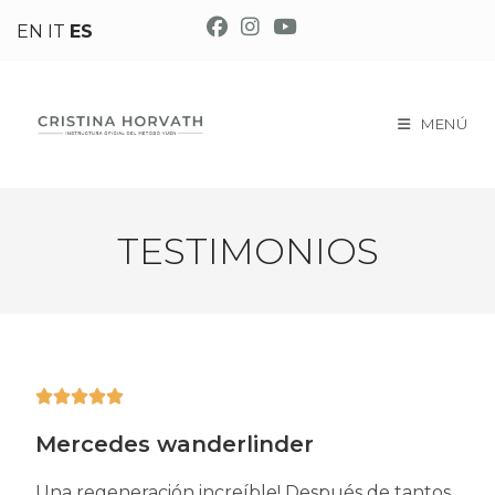
EN
IT
ES
MENÚ
TESTIMONIOS





Mercedes wanderlinder
Una regeneración increíble! Después de tantos